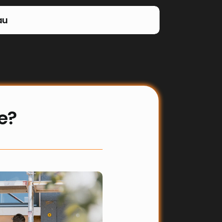
au
e?