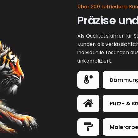
Über 200 zufriedene Ku
Präzise und
Als Qualitätsführer für 
Kunden als verlässichlic
individuelle Lösungen a
unkompliziert.
Dämmun
Putz- & S
Malerarbe