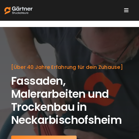
Skip
to
Toggl
content
Navig
Leistungen
Über uns
[Über 40 Jahre Erfahrung für dein Zuhause]
Karriere
Fassaden,
Malerarbeiten und
Trockenbau in
Neckarbischofsheim