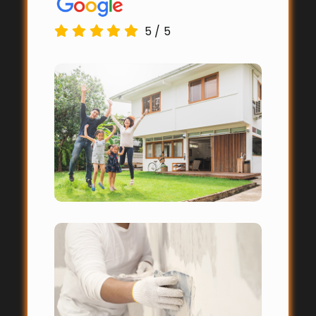
5
/
5