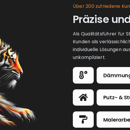
Über 200 zufriedene Ku
Präzise und
Als Qualitätsführer für 
Kunden als verlässichlic
individuelle Lösungen a
unkompliziert.
Dämmun
Putz- & S
Malerarbe