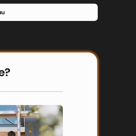
au
e?