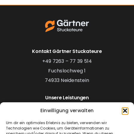
Kontakt Gärtner Stuckateure
+49 7263 – 77 39 514
Fuchslochweg 1
74933 Neidenstein
Unsere Leistungen
Putz- & Stuckateurarbeiten
Einwilligung verwalten
Malerarbeiten
Um dir ein optimales Erlebnis zu bieten, verwenden wir
Trockenbau
Technologien wie Cookies, um Geräteinformationen zu
speichern und/oder darauf zuzugreifen. Wenn du diesen