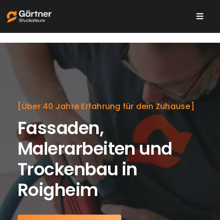
Skip
to
Toggl
content
Navig
Leistungen
Über uns
[Über 40 Jahre Erfahrung für dein Zuhause]
Karriere
Fassaden,
Malerarbeiten und
Trockenbau in
Roigheim