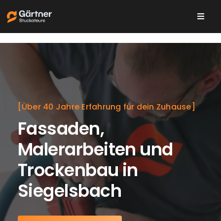
Skip
to
Toggl
content
Navig
Leistungen
Über uns
[Über 40 Jahre Erfahrung für dein Zuhause]
Karriere
Fassaden,
Malerarbeiten und
Trockenbau in
Siegelsbach